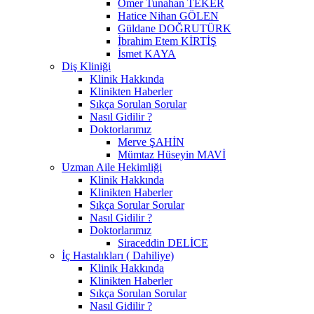
Ömer Tunahan TEKER
Hatice Nihan GÖLEN
Güldane DOĞRUTÜRK
İbrahim Etem KİRTİŞ
İsmet KAYA
Diş Kliniği
Klinik Hakkında
Klinikten Haberler
Sıkça Sorulan Sorular
Nasıl Gidilir ?
Doktorlarımız
Merve ŞAHİN
Mümtaz Hüseyin MAVİ
Uzman Aile Hekimliği
Klinik Hakkında
Klinikten Haberler
Sıkça Sorular Sorular
Nasıl Gidilir ?
Doktorlarımız
Siraceddin DELİCE
İç Hastalıkları ( Dahiliye)
Klinik Hakkında
Klinikten Haberler
Sıkça Sorulan Sorular
Nasıl Gidilir ?