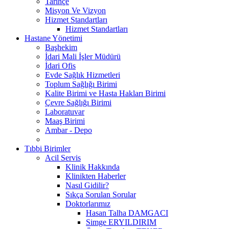
Tarihçe
Misyon Ve Vizyon
Hizmet Standartları
Hizmet Standartları
Hastane Yönetimi
Başhekim
İdari Mali İşler Müdürü
İdari Ofis
Evde Sağlık Hizmetleri
Toplum Sağlığı Birimi
Kalite Birimi ve Hasta Hakları Birimi
Çevre Sağlığı Birimi
Laboratuvar
Maaş Birimi
Ambar - Depo
Tıbbi Birimler
Acil Servis
Klinik Hakkında
Klinikten Haberler
Nasıl Gidilir?
Sıkça Sorulan Sorular
Doktorlarımız
Hasan Talha DAMGACI
Simge ERYILDIRIM