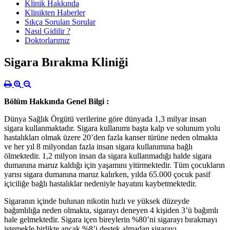
Klinik Hakkında
Klinikten Haberler
Sıkça Sorulan Sorular
Nasıl Gidilir ?
Doktorlarımız
Sigara Bırakma Kliniği
Bölüm Hakkında Genel Bilgi :
Dünya Sağlık Örgütü verilerine göre dünyada 1,3 milyar insan
sigara kullanmaktadır. Sigara kullanımı başta kalp ve solunum yolu
hastalıkları olmak üzere 20’den fazla kanser türüne neden olmakta
ve her yıl 8 milyondan fazla insan sigara kullanımına bağlı
ölmektedir. 1,2 milyon insan da sigara kullanmadığı halde sigara
dumanına maruz kaldığı için yaşamını yitirmektedir. Tüm çocukların
yarısı sigara dumanına maruz kalırken, yılda 65.000 çocuk pasif
içiciliğe bağlı hastalıklar nedeniyle hayatını kaybetmektedir.
Sigaranın içinde bulunan nikotin hızlı ve yüksek düzeyde
bağımlılığa neden olmakta, sigarayı deneyen 4 kişiden 3’ü bağımlı
hale gelmektedir. Sigara içen bireylerin %80’ni sigarayı bırakmayı
istemekle birlikte ancak %8’i destek almadan sigarayı