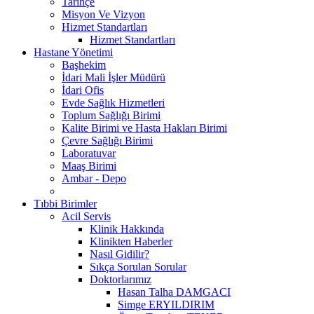
Tarihçe
Misyon Ve Vizyon
Hizmet Standartları
Hizmet Standartları
Hastane Yönetimi
Başhekim
İdari Mali İşler Müdürü
İdari Ofis
Evde Sağlık Hizmetleri
Toplum Sağlığı Birimi
Kalite Birimi ve Hasta Hakları Birimi
Çevre Sağlığı Birimi
Laboratuvar
Maaş Birimi
Ambar - Depo
Tıbbi Birimler
Acil Servis
Klinik Hakkında
Klinikten Haberler
Nasıl Gidilir?
Sıkça Sorulan Sorular
Doktorlarımız
Hasan Talha DAMGACI
Simge ERYILDIRIM