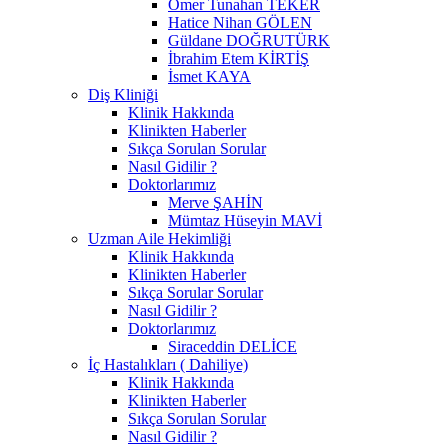
Ömer Tunahan TEKER
Hatice Nihan GÖLEN
Güldane DOĞRUTÜRK
İbrahim Etem KİRTİŞ
İsmet KAYA
Diş Kliniği
Klinik Hakkında
Klinikten Haberler
Sıkça Sorulan Sorular
Nasıl Gidilir ?
Doktorlarımız
Merve ŞAHİN
Mümtaz Hüseyin MAVİ
Uzman Aile Hekimliği
Klinik Hakkında
Klinikten Haberler
Sıkça Sorular Sorular
Nasıl Gidilir ?
Doktorlarımız
Siraceddin DELİCE
İç Hastalıkları ( Dahiliye)
Klinik Hakkında
Klinikten Haberler
Sıkça Sorulan Sorular
Nasıl Gidilir ?