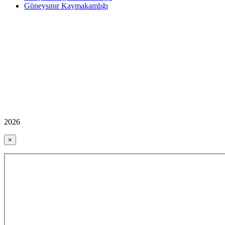
Güneysınır Kaymakamlığı
2026
×