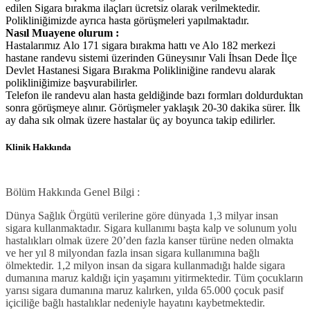
edilen Sigara bırakma ilaçları ücretsiz olarak verilmektedir.
Polikliniğimizde ayrıca hasta görüşmeleri yapılmaktadır.
Nasıl Muayene olurum :
Hastalarımız
Alo 171 sigara bırakma hattı ve Alo 182 merkezi
hastane randevu sistemi üzerinden Güneysınır Vali İhsan Dede İlçe
Devlet Hastanesi Sigara Bırakma Polikliniğine randevu alarak
polikliniğimize başvurabilirler.
Telefon ile randevu alan hasta geldiğinde bazı formları doldurduktan
sonra görüşmeye alınır. Görüşmeler yaklaşık 20-30 dakika sürer. İlk
ay daha sık olmak üzere hastalar üç ay boyunca takip edilirler.
Klinik Hakkında
Bölüm Hakkında Genel Bilgi :
Dünya Sağlık Örgütü verilerine göre dünyada 1,3 milyar insan
sigara kullanmaktadır. Sigara kullanımı başta kalp ve solunum yolu
hastalıkları olmak üzere 20’den fazla kanser türüne neden olmakta
ve her yıl 8 milyondan fazla insan sigara kullanımına bağlı
ölmektedir. 1,2 milyon insan da sigara kullanmadığı halde sigara
dumanına maruz kaldığı için yaşamını yitirmektedir. Tüm çocukların
yarısı sigara dumanına maruz kalırken, yılda 65.000 çocuk pasif
içiciliğe bağlı hastalıklar nedeniyle hayatını kaybetmektedir.