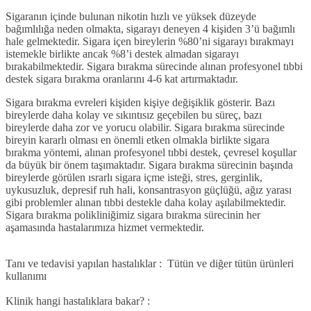
Sigaranın içinde bulunan nikotin hızlı ve yüksek düzeyde
bağımlılığa neden olmakta, sigarayı deneyen 4 kişiden 3’ü bağımlı
hale gelmektedir. Sigara içen bireylerin %80’ni sigarayı bırakmayı
istemekle birlikte ancak %8’i destek almadan sigarayı
bırakabilmektedir. Sigara bırakma sürecinde alınan profesyonel tıbbi
destek sigara bırakma oranlarını 4-6 kat artırmaktadır.
Sigara bırakma evreleri kişiden kişiye değişiklik gösterir. Bazı
bireylerde daha kolay ve sıkıntısız geçebilen bu süreç, bazı
bireylerde daha zor ve yorucu olabilir. Sigara bırakma sürecinde
bireyin kararlı olması en önemli etken olmakla birlikte sigara
bırakma yöntemi, alınan profesyonel tıbbi destek, çevresel koşullar
da büyük bir önem taşımaktadır. Sigara bırakma sürecinin başında
bireylerde görülen ısrarlı sigara içme isteği, stres, gerginlik,
uykusuzluk, depresif ruh hali, konsantrasyon güçlüğü, ağız yarası
gibi problemler alınan tıbbi destekle daha kolay aşılabilmektedir.
Sigara bırakma polikliniğimiz sigara bırakma sürecinin her
aşamasında hastalarımıza hizmet vermektedir.
Tanı ve tedavisi yapılan hastalıklar :
Tütün ve diğer tütün ürünleri
kullanımı
Klinik hangi hastalıklara bakar? :