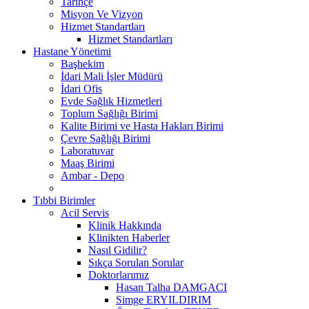
Tarihçe
Misyon Ve Vizyon
Hizmet Standartları
Hizmet Standartları
Hastane Yönetimi
Başhekim
İdari Mali İşler Müdürü
İdari Ofis
Evde Sağlık Hizmetleri
Toplum Sağlığı Birimi
Kalite Birimi ve Hasta Hakları Birimi
Çevre Sağlığı Birimi
Laboratuvar
Maaş Birimi
Ambar - Depo
Tıbbi Birimler
Acil Servis
Klinik Hakkında
Klinikten Haberler
Nasıl Gidilir?
Sıkça Sorulan Sorular
Doktorlarımız
Hasan Talha DAMGACI
Simge ERYILDIRIM