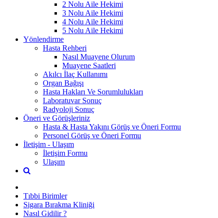
2 Nolu Aile Hekimi
3 Nolu Aile Hekimi
4 Nolu Aile Hekimi
5 Nolu Aile Hekimi
Yönlendirme
Hasta Rehberi
Nasıl Muayene Olurum
Muayene Saatleri
Akılcı İlaç Kullanımı
Organ Bağışı
Hasta Hakları Ve Sorumlulukları
Laboratuvar Sonuç
Radyoloji Sonuç
Öneri ve Görüşleriniz
Hasta & Hasta Yakını Görüş ve Öneri Formu
Personel Görüş ve Öneri Formu
İletişim - Ulaşım
İletişim Formu
Ulaşım
Tıbbi Birimler
Sigara Bırakma Kliniği
Nasıl Gidilir ?