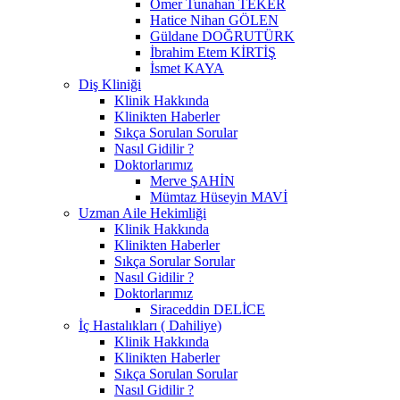
Ömer Tunahan TEKER
Hatice Nihan GÖLEN
Güldane DOĞRUTÜRK
İbrahim Etem KİRTİŞ
İsmet KAYA
Diş Kliniği
Klinik Hakkında
Klinikten Haberler
Sıkça Sorulan Sorular
Nasıl Gidilir ?
Doktorlarımız
Merve ŞAHİN
Mümtaz Hüseyin MAVİ
Uzman Aile Hekimliği
Klinik Hakkında
Klinikten Haberler
Sıkça Sorular Sorular
Nasıl Gidilir ?
Doktorlarımız
Siraceddin DELİCE
İç Hastalıkları ( Dahiliye)
Klinik Hakkında
Klinikten Haberler
Sıkça Sorulan Sorular
Nasıl Gidilir ?