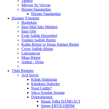
Tarihçe
Misyon Ve Vizyon
Hizmet Standartları
Hizmet Standartları
Hastane Yönetimi
Başhekim
İdari Mali İşler Müdürü
İdari Ofis
Evde Sağlık Hizmetleri
Toplum Sağlığı Birimi
Kalite Birimi ve Hasta Hakları Birimi
Çevre Sağlığı Birimi
Laboratuvar
Maaş Birimi
Ambar - Depo
Tıbbi Birimler
Acil Servis
Klinik Hakkında
Klinikten Haberler
Nasıl Gidilir?
Sıkça Sorulan Sorular
Doktorlarımız
Hasan Talha DAMGACI
Simge ERYILDIRIM