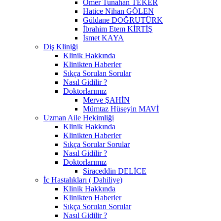
Ömer Tunahan TEKER
Hatice Nihan GÖLEN
Güldane DOĞRUTÜRK
İbrahim Etem KİRTİŞ
İsmet KAYA
Diş Kliniği
Klinik Hakkında
Klinikten Haberler
Sıkça Sorulan Sorular
Nasıl Gidilir ?
Doktorlarımız
Merve ŞAHİN
Mümtaz Hüseyin MAVİ
Uzman Aile Hekimliği
Klinik Hakkında
Klinikten Haberler
Sıkça Sorular Sorular
Nasıl Gidilir ?
Doktorlarımız
Siraceddin DELİCE
İç Hastalıkları ( Dahiliye)
Klinik Hakkında
Klinikten Haberler
Sıkça Sorulan Sorular
Nasıl Gidilir ?