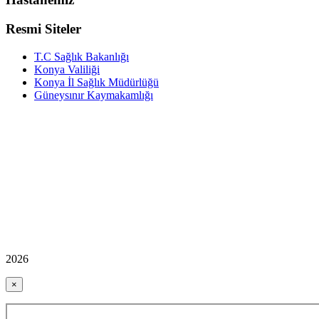
Resmi Siteler
T.C Sağlık Bakanlığı
Konya Valiliği
Konya İl Sağlık Müdürlüğü
Güneysınır Kaymakamlığı
2026
×