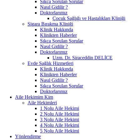
Sıkça Sorulan Sorular
Nasıl Gidilir ?
Doktorlarımız
Çocuk Sağlığı ve Hastalıkları Kliniği
Sigara Bırakma Kliniği
Klinik Hakkında
Klinikten Haberler
Sıkça Sorulan Sorular
Nasıl Gidilir ?
Doktorlarımız
Uzm. Dr. Siraceddin DELİCE
Evde Sağlık Hizmetleri
Klinik Hakkında
Klinikten Haberler
Nasıl Gidilir ?
Sıkça Sorulan Sorular
Doktorlarımız
Aile Hekimim Kim
Aile Hekimleri
1 Nolu Aile Hekimi
2 Nolu Aile Hekimi
3 Nolu Aile Hekimi
4 Nolu Aile Hekimi
5 Nolu Aile Hekimi
Yönlendirme