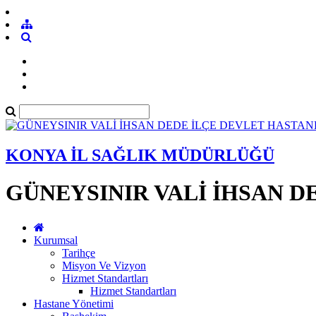
KONYA İL SAĞLIK MÜDÜRLÜĞÜ
GÜNEYSINIR VALİ İHSAN D
Kurumsal
Tarihçe
Misyon Ve Vizyon
Hizmet Standartları
Hizmet Standartları
Hastane Yönetimi