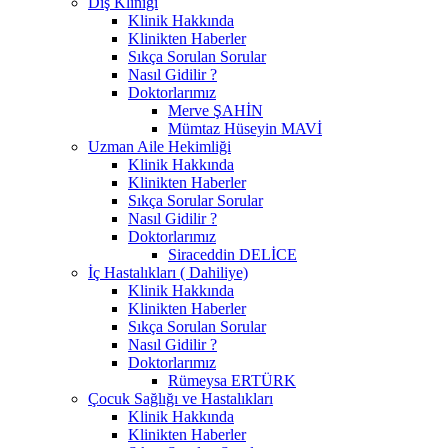
Diş Kliniği
Klinik Hakkında
Klinikten Haberler
Sıkça Sorulan Sorular
Nasıl Gidilir ?
Doktorlarımız
Merve ŞAHİN
Mümtaz Hüseyin MAVİ
Uzman Aile Hekimliği
Klinik Hakkında
Klinikten Haberler
Sıkça Sorular Sorular
Nasıl Gidilir ?
Doktorlarımız
Siraceddin DELİCE
İç Hastalıkları ( Dahiliye)
Klinik Hakkında
Klinikten Haberler
Sıkça Sorulan Sorular
Nasıl Gidilir ?
Doktorlarımız
Rümeysa ERTÜRK
Çocuk Sağlığı ve Hastalıkları
Klinik Hakkında
Klinikten Haberler