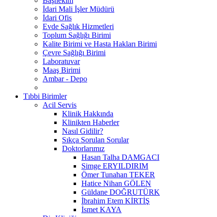
Başhekim
İdari Mali İşler Müdürü
İdari Ofis
Evde Sağlık Hizmetleri
Toplum Sağlığı Birimi
Kalite Birimi ve Hasta Hakları Birimi
Çevre Sağlığı Birimi
Laboratuvar
Maaş Birimi
Ambar - Depo
Tıbbi Birimler
Acil Servis
Klinik Hakkında
Klinikten Haberler
Nasıl Gidilir?
Sıkça Sorulan Sorular
Doktorlarımız
Hasan Talha DAMGACI
Simge ERYILDIRIM
Ömer Tunahan TEKER
Hatice Nihan GÖLEN
Güldane DOĞRUTÜRK
İbrahim Etem KİRTİŞ
İsmet KAYA