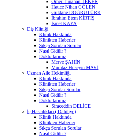
Ömer Tunahan TEKER
Hatice Nihan GÖLEN
Güldane DOĞRUTÜRK
İbrahim Etem KİRTİŞ
İsmet KAYA
Diş Kliniği
Klinik Hakkında
Klinikten Haberler
Sıkça Sorulan Sorular
Nasıl Gidilir ?
Doktorlarımız
Merve ŞAHİN
Mümtaz Hüseyin MAVİ
Uzman Aile Hekimliği
Klinik Hakkında
Klinikten Haberler
Sıkça Sorular Sorular
Nasıl Gidilir ?
Doktorlarımız
Siraceddin DELİCE
İç Hastalıkları ( Dahiliye)
Klinik Hakkında
Klinikten Haberler
Sıkça Sorulan Sorular
Nasıl Gidilir ?