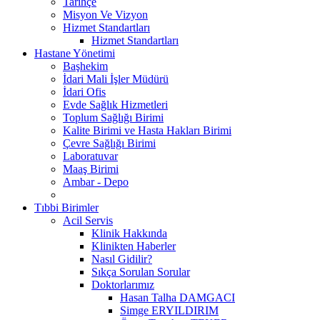
Tarihçe
Misyon Ve Vizyon
Hizmet Standartları
Hizmet Standartları
Hastane Yönetimi
Başhekim
İdari Mali İşler Müdürü
İdari Ofis
Evde Sağlık Hizmetleri
Toplum Sağlığı Birimi
Kalite Birimi ve Hasta Hakları Birimi
Çevre Sağlığı Birimi
Laboratuvar
Maaş Birimi
Ambar - Depo
Tıbbi Birimler
Acil Servis
Klinik Hakkında
Klinikten Haberler
Nasıl Gidilir?
Sıkça Sorulan Sorular
Doktorlarımız
Hasan Talha DAMGACI
Simge ERYILDIRIM