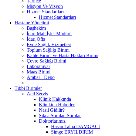
Tarihçe
Misyon Ve Vizyon
Hizmet Standartları
Hizmet Standartları
Hastane Yönetimi
Başhekim
İdari Mali İşler Müdürü
İdari Ofis
Evde Sağlık Hizmetleri
Toplum Sağlığı Birimi
Kalite Birimi ve Hasta Hakları Birimi
Çevre Sağlığı Birimi
Laboratuvar
Maaş Birimi
Ambar - Depo
Tıbbi Birimler
Acil Servis
Klinik Hakkında
Klinikten Haberler
Nasıl Gidilir?
Sıkça Sorulan Sorular
Doktorlarımız
Hasan Talha DAMGACI
Simge ERYILDIRIM