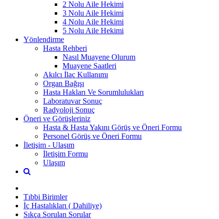
2 Nolu Aile Hekimi
3 Nolu Aile Hekimi
4 Nolu Aile Hekimi
5 Nolu Aile Hekimi
Yönlendirme
Hasta Rehberi
Nasıl Muayene Olurum
Muayene Saatleri
Akılcı İlaç Kullanımı
Organ Bağışı
Hasta Hakları Ve Sorumlulukları
Laboratuvar Sonuç
Radyoloji Sonuç
Öneri ve Görüşleriniz
Hasta & Hasta Yakını Görüş ve Öneri Formu
Personel Görüş ve Öneri Formu
İletişim - Ulaşım
İletişim Formu
Ulaşım
Tıbbi Birimler
İç Hastalıkları ( Dahiliye)
Sıkça Sorulan Sorular