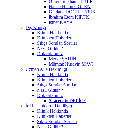
Ömer Tunahan TEKER
Hatice Nihan GÖLEN
Güldane DOĞRUTÜRK
İbrahim Etem KİRTİŞ
İsmet KAYA
Diş Kliniği
Klinik Hakkında
Klinikten Haberler
Sıkça Sorulan Sorular
Nasıl Gidilir ?
Doktorlarımız
Merve ŞAHİN
Mümtaz Hüseyin MAVİ
Uzman Aile Hekimliği
Klinik Hakkında
Klinikten Haberler
Sıkça Sorular Sorular
Nasıl Gidilir ?
Doktorlarımız
Siraceddin DELİCE
İç Hastalıkları ( Dahiliye)
Klinik Hakkında
Klinikten Haberler
Sıkça Sorulan Sorular
Nasıl Gidilir ?