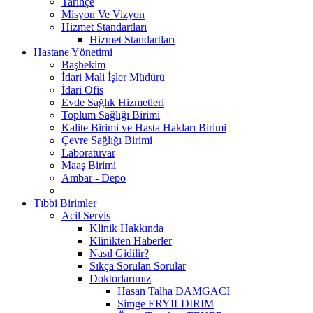
Tarihçe
Misyon Ve Vizyon
Hizmet Standartları
Hizmet Standartları
Hastane Yönetimi
Başhekim
İdari Mali İşler Müdürü
İdari Ofis
Evde Sağlık Hizmetleri
Toplum Sağlığı Birimi
Kalite Birimi ve Hasta Hakları Birimi
Çevre Sağlığı Birimi
Laboratuvar
Maaş Birimi
Ambar - Depo
Tıbbi Birimler
Acil Servis
Klinik Hakkında
Klinikten Haberler
Nasıl Gidilir?
Sıkça Sorulan Sorular
Doktorlarımız
Hasan Talha DAMGACI
Simge ERYILDIRIM